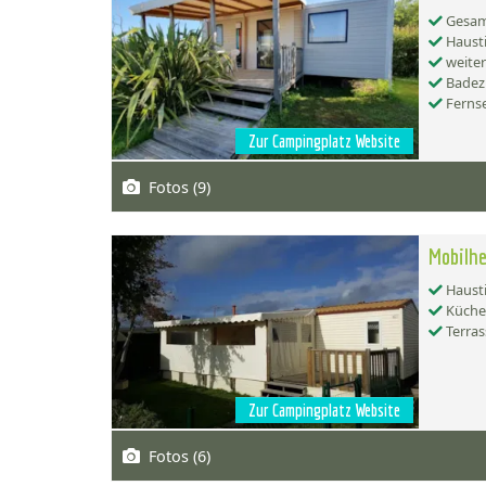
Gesamt
Hausti
weiter
Badez
Ferns
Zur Campingplatz Website
Fotos (9)
Mobilhe
Hausti
Küche:
Terras
Zur Campingplatz Website
Fotos (6)