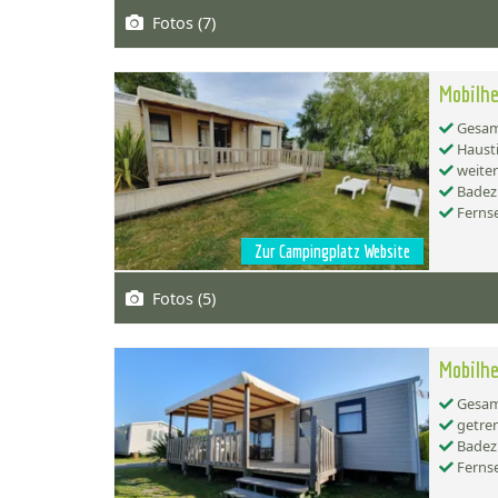
Fotos (7)
Mobilhe
Gesamt
Hausti
weiter
Badez
Ferns
Zur Campingplatz Website
Fotos (5)
Mobilhe
Gesamt
getren
Badez
Ferns