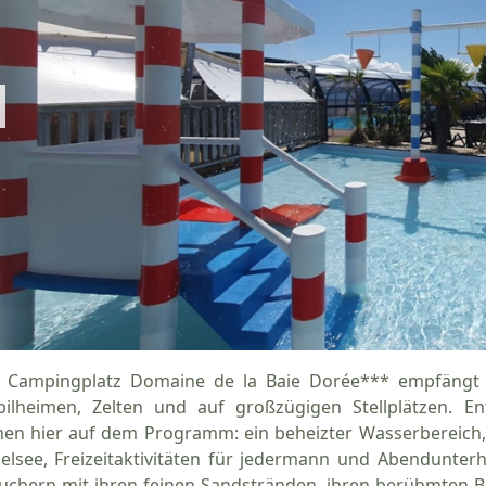
 Campingplatz Domaine de la Baie Dorée*** empfängt 
ilheimen, Zelten und auf großzügigen Stellplätzen. 
hen hier auf dem Programm: ein beheizter Wasserbereich, e
elsee, Freizeitaktivitäten für jedermann und Abendunterha
uchern mit ihren feinen Sandstränden, ihren berühmten Ba