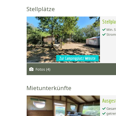
Stellplätze
Stellpl
Min. S
Strom
Zur Campingplatz Website
Fotos (4)
Mietunterkünfte
Ausgest
Gesamt
getren