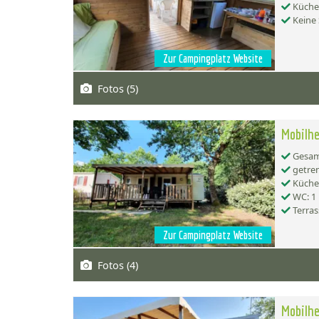
Küche:
Keine 
Zur Campingplatz Website
Fotos (5)
Mobilhe
Gesamt
getren
Küche:
WC: 1
Terras
Zur Campingplatz Website
Fotos (4)
Mobilhe