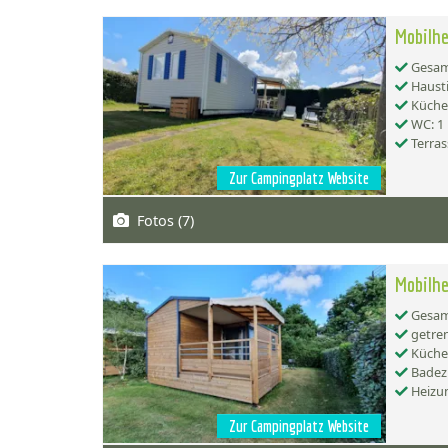
Mobilhe
Gesamt
Hausti
Küche:
WC: 1
Terras
Zur Campingplatz Website
Fotos (7)
Mobilhe
Gesamt
getren
Küche:
Badez
Heizu
Zur Campingplatz Website