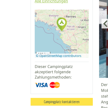
Alle Einrichtungen
Auf Google
Maps
anzeigen
100 km
© OpenStreetMap contributors
Dieser Campingplatz
akzeptiert folgende
Zahlungsmethoden:
Der
Mob
ste
Ang
Campingplatz kontaktieren
Bes