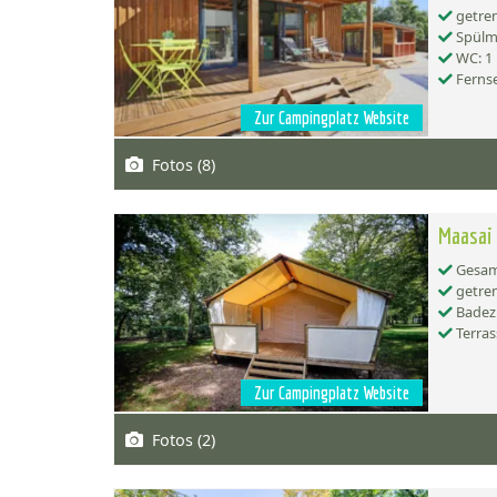
getren
Spülma
WC: 1
Ferns
Zur Campingplatz Website
Fotos (8)
Maasai
Gesamt
getren
Badez
Terras
Zur Campingplatz Website
Fotos (2)