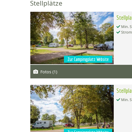
Stellplätze
Stellpl
Min. S
Strom
Zur Campingplatz Website
Fotos (1)
Stellpl
Min. S