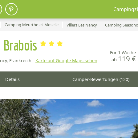
Campingzi
Camping Meurthe-et-Moselle
Villers Les Nancy
Camping Seasonov
 Brabois
Für 1 Woche
119 €
ab
ncy, Frankreich -
Karte auf Google Maps sehen
Details
Camper-Bewertungen (120)