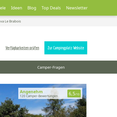
ele
Ideen
Blog
Top Deals
Newsletter
a Le Brabois
Verfügbarkeiten prüfen
Zur Campingplatz Website
Camper-Fragen
Angenehm
6,5
/10
120 Camper-Bewertungen