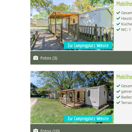
Mobilhe
Gesamt
Hausti
Küche:
WC: 1
Zur Campingplatz Website
Fotos (3)
Mobilhe
Gesamt
getren
Badez
Terras
Zur Campingplatz Website
Fotos (10)