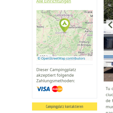
Alle Einrichtungen
Auf Google
Maps
anzeigen
100 km
© OpenStreetMap contributors
Dieser Campingplatz
akzeptiert folgende
Zahlungsmethoden:
Tu 
ciu
de 
mun
Campingplatz kontaktieren
par