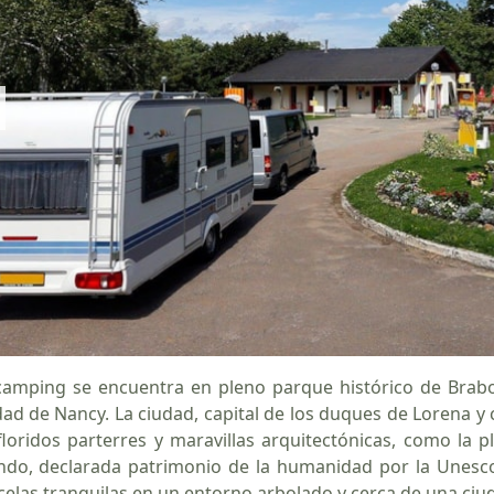
camping se encuentra en pleno parque histórico de Brabois
dad de Nancy. La ciudad, capital de los duques de Lorena y
floridos parterres y maravillas arquitectónicas, como la p
do, declarada patrimonio de la humanidad por la Unesco.
celas tranquilas en un entorno arbolado y cerca de una ci