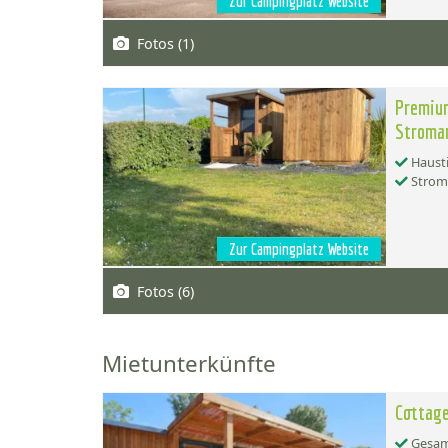
Zur Campingplatz Website
Fotos (1)
Premium
Stroma
Hausti
Strom
Zur Campingplatz Website
Fotos (6)
Mietunterkünfte
Cottag
Gesamt