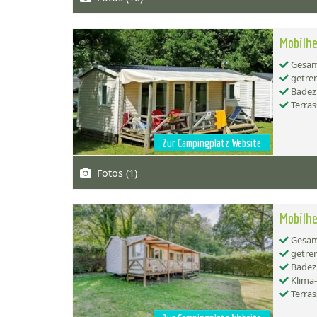
Mobilhe
Gesamt
getren
Badez
Terras
Zur Campingplatz Website
Fotos (1)
Mobilh
Gesamt
getren
Badez
Klima
Terras