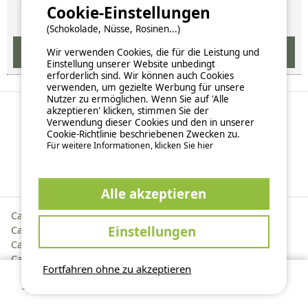
Cookie-Einstellungen
(Schokolade, Nüsse, Rosinen...)
Wir verwenden Cookies, die für die Leistung und
Einstellung unserer Website unbedingt
erforderlich sind. Wir können auch Cookies
verwenden, um gezielte Werbung für unsere
Nutzer zu ermöglichen. Wenn Sie auf 'Alle
akzeptieren' klicken, stimmen Sie der
Verwendung dieser Cookies und den in unserer
Weitere Campingziele
Cookie-Richtlinie beschriebenen Zwecken zu.
Für weitere Informationen, klicken Sie hier
Bezirk Großer Osten
Regionen Frankreich
Alle akzeptieren
Camping Ardennes
Einstellungen
Camping Aube
Camping Haute-Marne
Camping Meuse
Fortfahren ohne zu akzeptieren
Camping Meurthe-et-Moselle
Verfügbarkeiten prüfen
Camping Moselle
Camping Haut-Rhin