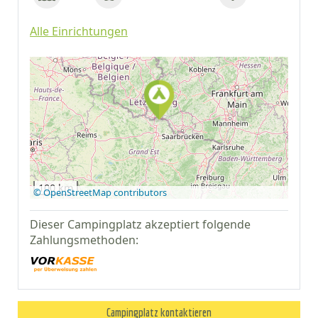
Alle Einrichtungen
Auf Google Maps
anzeigen
100 km
© OpenStreetMap contributors
Dieser Campingplatz akzeptiert folgende
Zahlungsmethoden:
Campingplatz kontaktieren