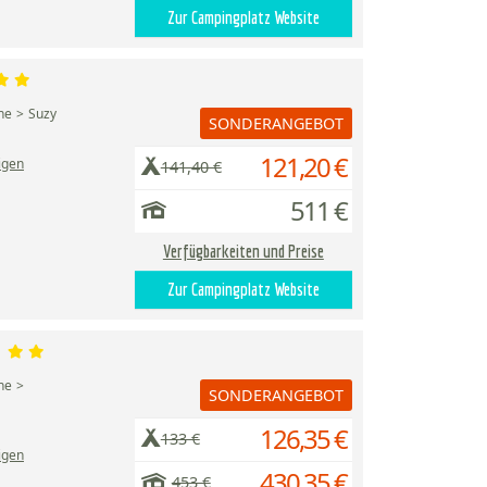
Zur Campingplatz Website
ne
Suzy
SONDERANGEBOT
121,20 €
igen
141,40 €
511 €
Verfügbarkeiten und Preise
Zur Campingplatz Website
é
ne
SONDERANGEBOT
126,35 €
133 €
igen
430,35 €
453 €