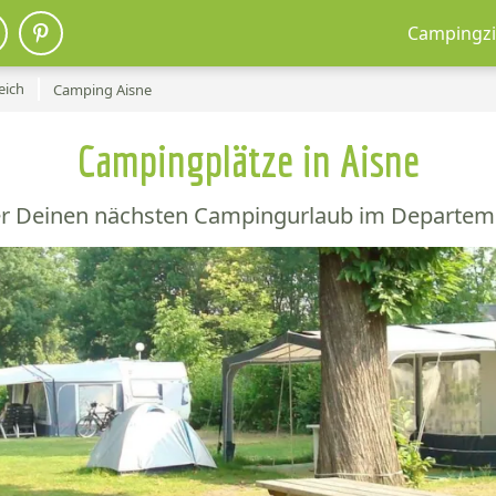
Campingzi
eich
Camping Aisne
Campingplätze in Aisne
er Deinen nächsten Campingurlaub im Departeme