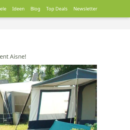
ele
Ideen
Blog
Top Deals
Newsletter
nt Aisne!