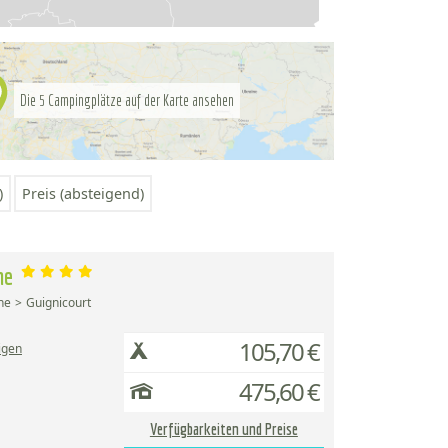
Die
Campingplätze auf der Karte ansehen
5
)
Preis (absteigend)
sne
ne
Guignicourt
105,70 €
igen
475,60 €
Verfügbarkeiten und Preise