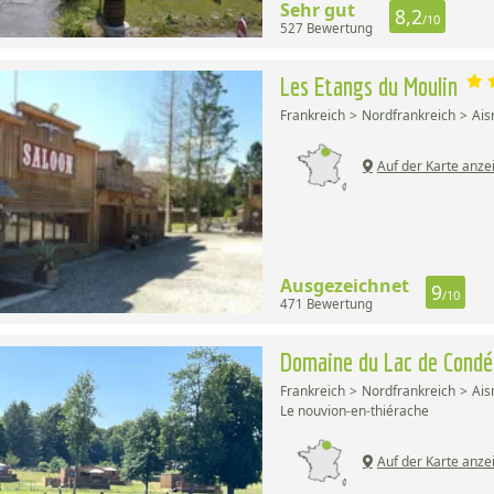
Sehr gut
8,2
/10
527 Bewertung
Les Etangs du Moulin
Frankreich
Nordfrankreich
Ais
Auf der Karte anze
Ausgezeichnet
9
/10
471 Bewertung
Domaine du Lac de Cond
Frankreich
Nordfrankreich
Ais
Le nouvion-en-thiérache
Auf der Karte anze