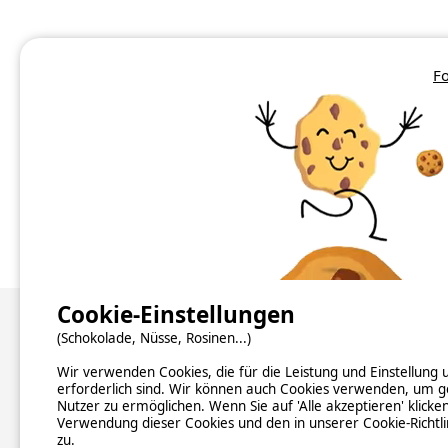
Fo
Camping Aisne
Camping Oise
Cookie-Einstellungen
Über uns
(Schokolade, Nüsse, Rosinen...)
Wir verwenden Cookies, die für die Leistung und Einstellung
Hintergrundinformationen
erforderlich sind. Wir können auch Cookies verwenden, um g
Newsletter abonnieren
Nutzer zu ermöglichen. Wenn Sie auf 'Alle akzeptieren' klicke
Verzeichnis der Campingplätze nach Ländern
Verwendung dieser Cookies und den in unserer Cookie-Richtl
Kontakt
zu.