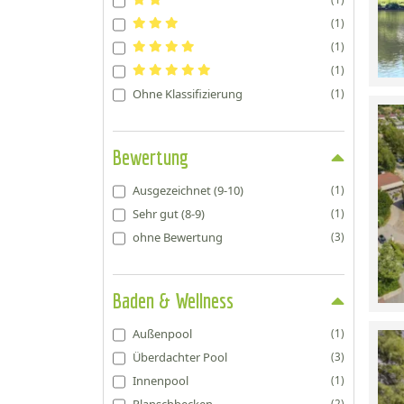
(1)
(1)
(1)
Ohne Klassifizierung
(1)
Bewertung
Ausgezeichnet (9-10)
(1)
Sehr gut (8-9)
(1)
ohne Bewertung
(3)
Baden & Wellness
Außenpool
(1)
Überdachter Pool
(3)
Innenpool
(1)
Planschbecken
(2)