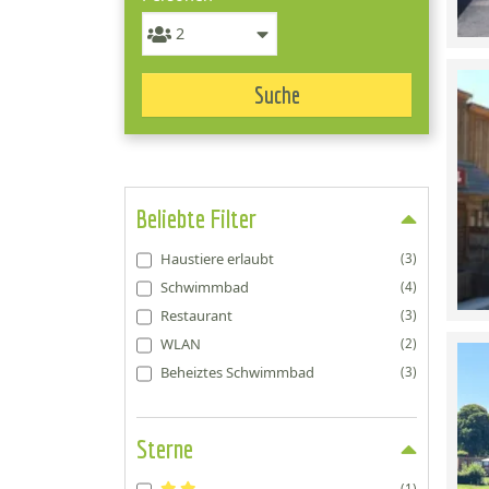
Suche
Beliebte Filter
Haustiere erlaubt
(3)
Schwimmbad
(4)
Restaurant
(3)
WLAN
(2)
Beheiztes Schwimmbad
(3)
Sterne
(1)