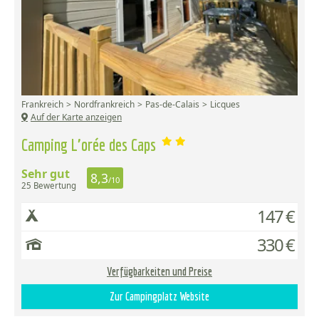
Frankreich
Nordfrankreich
Pas-de-Calais
Licques
Auf der Karte anzeigen
Camping L'orée des Caps
Sehr gut
8,3
/10
25 Bewertung
147 €
330 €
Verfügbarkeiten und Preise
Zur Campingplatz Website