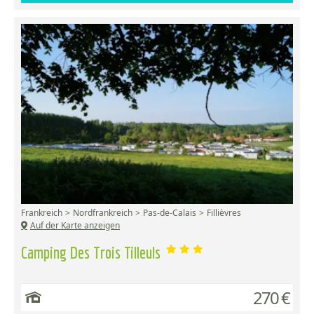
Frankreich
Nordfrankreich
Pas-de-Calais
Fillièvres
Auf der Karte anzeigen
Camping Des Trois Tilleuls
270 €