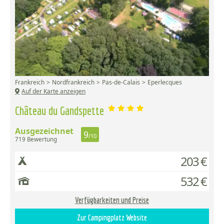
Frankreich
Nordfrankreich
Pas-de-Calais
Eperlecques
Auf der Karte anzeigen
Château du Gandspette
Ausgezeichnet
9
/10
719 Bewertung
203 €
532 €
Verfügbarkeiten und Preise
Zur Campingplatz Website