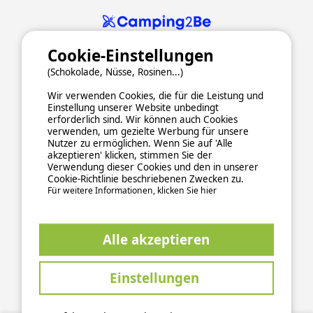
Cookie-Einstellungen
(Schokolade, Nüsse, Rosinen...)
Wir verwenden Cookies, die für die Leistung und
Einstellung unserer Website unbedingt
erforderlich sind. Wir können auch Cookies
verwenden, um gezielte Werbung für unsere
ALLGEMEINE NUTZUNGSBEDINGUNGEN
Nutzer zu ermöglichen. Wenn Sie auf 'Alle
DATENSCHUTZERKLÄRUNG
COOKIES
IMPRESSUM
akzeptieren' klicken, stimmen Sie der
Verwendung dieser Cookies und den in unserer
Sichere und zuverlässige Zahlungsabwicklung
Cookie-Richtlinie beschriebenen Zwecken zu.
Für weitere Informationen, klicken Sie hier
Alle akzeptieren
Einstellungen
This site is protected by reCAPTCHA and the Google
Privacy Policy
and
apply.
Terms of Service