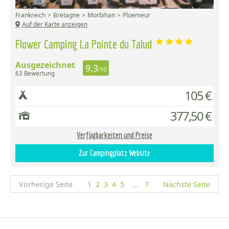
Frankreich
Bretagne
Morbihan
Ploemeur
Auf der Karte anzeigen
Flower Camping La Pointe du Talud
Ausgezeichnet
9,3
/10
63 Bewertung
105 €
377,50 €
Verfügbarkeiten und Preise
Zur Campingplatz Website
Vorherige Seite
1
2
3
4
5
...
7
Nächste Seite