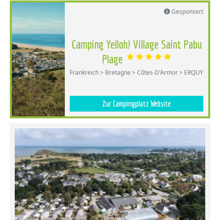
Gesponsert
Camping Yelloh! Village Saint Pabu
Plage
Frankreich > Bretagne > Côtes-D'Armor > ERQUY
Zur Campingplatz Website