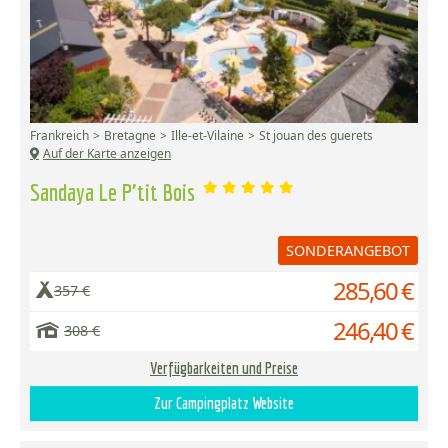
Frankreich
Bretagne
Ille-et-Vilaine
St jouan des guerets
Auf der Karte anzeigen
Sandaya Le P'tit Bois
SONDERANGEBOT
285,60 €
357 €
246,40 €
308 €
Verfügbarkeiten und Preise
Zur Campingplatz Website