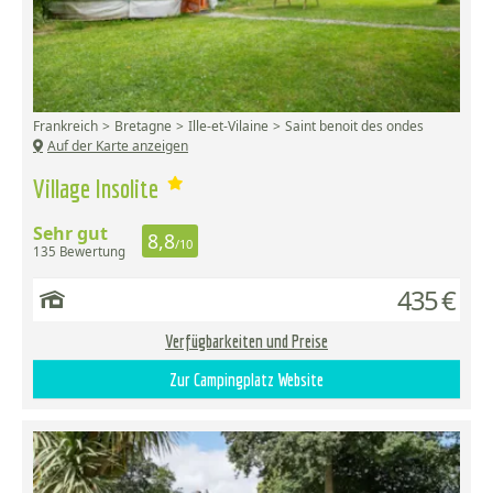
Frankreich
Bretagne
Ille-et-Vilaine
Saint benoit des ondes
Auf der Karte anzeigen
Village Insolite
Sehr gut
8,8
/10
135 Bewertung
435 €
Verfügbarkeiten und Preise
Zur Campingplatz Website