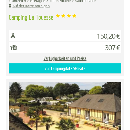
Frankreich
Bretagne
Ille-et-Vilaine
Saint-lunaire
Auf der Karte anzeigen
Camping La Touesse
150,20 €
307 €
Verfügbarkeiten und Preise
Zur Campingplatz Website