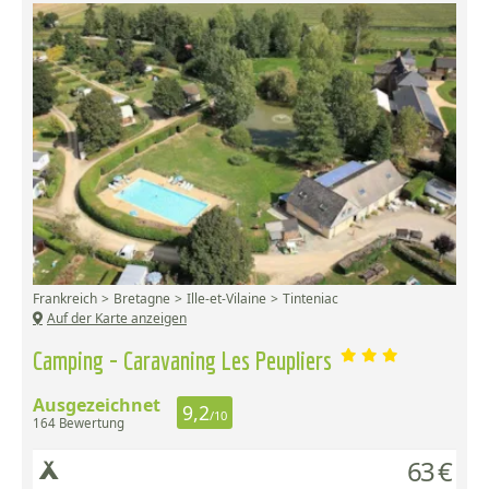
Frankreich
Bretagne
Ille-et-Vilaine
Tinteniac
Auf der Karte anzeigen
Camping - Caravaning Les Peupliers
Ausgezeichnet
9,2
/10
164 Bewertung
63 €