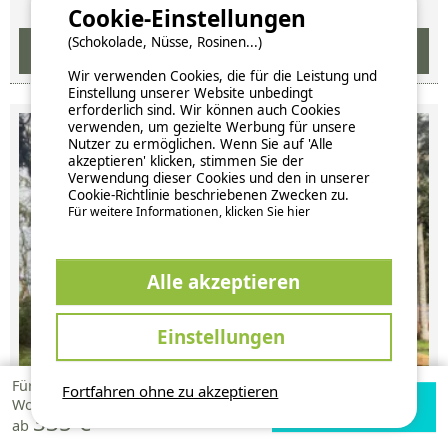
Cookie-Einstellungen
(Schokolade, Nüsse, Rosinen...)
Wir verwenden Cookies, die für die Leistung und
Einstellung unserer Website unbedingt
erforderlich sind. Wir können auch Cookies
verwenden, um gezielte Werbung für unsere
Nutzer zu ermöglichen. Wenn Sie auf 'Alle
akzeptieren' klicken, stimmen Sie der
Verwendung dieser Cookies und den in unserer
Cookie-Richtlinie beschriebenen Zwecken zu.
Für weitere Informationen, klicken Sie hier
Alle akzeptieren
Einstellungen
Zur Campingplatz Website
Für 1
Fortfahren ohne zu akzeptieren
Verfügbarkeiten
Zur Campingplatz
Woche
335 €
prüfen
Website
Mobilheim - 3 Schlafzimmer - 2 Duschräume - Version Taos
ab