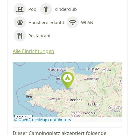
Pool
Kinderclub
Haustiere erlaubt
WLAN
Restaurant
Alle Einrichtungen
Auf Google Maps
anzeigen
100 km
© OpenStreetMap contributors
Dieser Campingplatz akzeptiert folgende