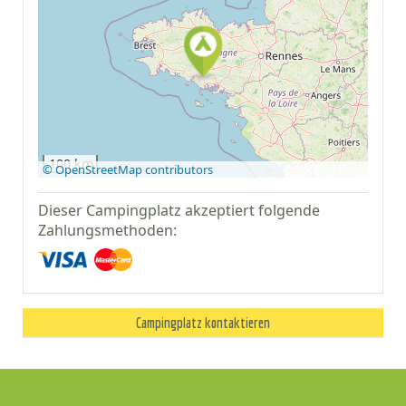
Auf Google Maps
anzeigen
100 km
© OpenStreetMap contributors
Dieser Campingplatz akzeptiert folgende
Zahlungsmethoden:
Campingplatz kontaktieren