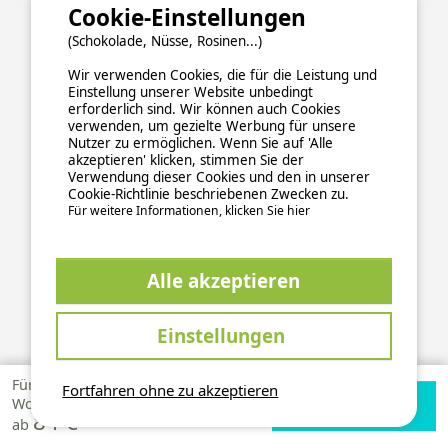
Cookie-Einstellungen
(Schokolade, Nüsse, Rosinen...)
Wir verwenden Cookies, die für die Leistung und
Einstellung unserer Website unbedingt
erforderlich sind. Wir können auch Cookies
verwenden, um gezielte Werbung für unsere
Nutzer zu ermöglichen. Wenn Sie auf 'Alle
ALLGEMEINE NUTZUNGSBEDINGUNGEN
akzeptieren' klicken, stimmen Sie der
DATENSCHUTZERKLÄRUNG
COOKIES
IMPRESSUM
Verwendung dieser Cookies und den in unserer
Cookie-Richtlinie beschriebenen Zwecken zu.
Sichere und zuverlässige Zahlungsabwicklung
Für weitere Informationen, klicken Sie hier
Alle akzeptieren
Einstellungen
This site is protected by reCAPTCHA and the Google
Privacy Policy
and
apply.
Terms of Service
Für 1
Fortfahren ohne zu akzeptieren
Verfügbarkeiten
Zur Campingplatz
Woche
2026 Ucamping. All rights reserved, all media and pictures are
84 €
prüfen
Website
ab
property of their respective owners.