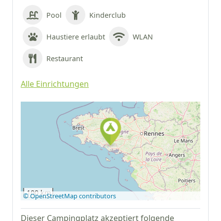
Pool
Kinderclub
Haustiere erlaubt
WLAN
Restaurant
Alle Einrichtungen
Auf Google Maps
anzeigen
100 km
© OpenStreetMap contributors
Dieser Campingplatz akzeptiert folgende