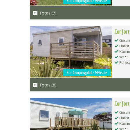
Zur Campingplatz Website
Fotos (7)
Confort
Gesamt
Hausti
Küche:
WC: 1
Ferns
Zur Campingplatz Website
Fotos (8)
Confort
Gesamt
Hausti
Küche:
WC: 1