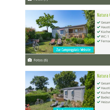
Natura 
Gesamt
Hausti
Küche:
WC: 1
Ferns
Zur Campingplatz Website
Fotos (6)
Natura 
Gesamt
Hausti
Küche:
Badez
Heizu