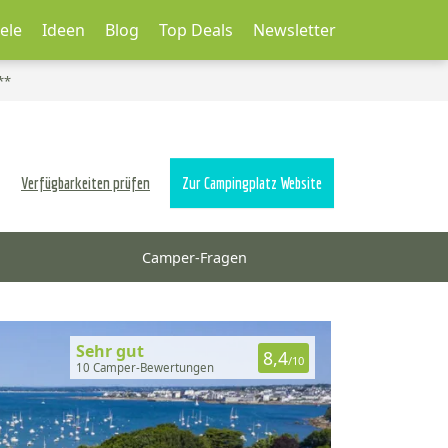
ele
Ideen
Blog
Top Deals
Newsletter
**
Verfügbarkeiten prüfen
Zur Campingplatz Website
Camper-Fragen
Sehr gut
8,4
/10
10 Camper-Bewertungen