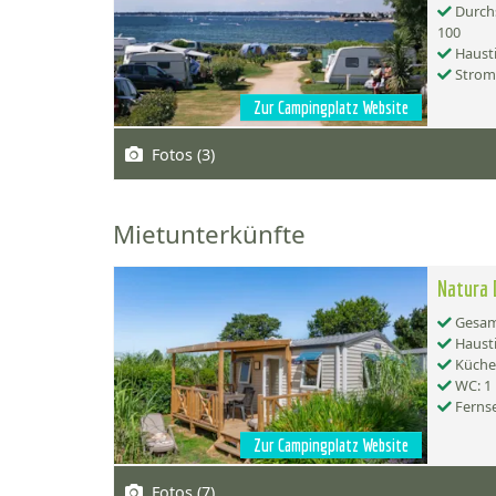
Durchs
100
Hausti
Strom
Zur Campingplatz Website
Fotos (3)
Mietunterkünfte
Natura 
Gesamt
Hausti
Küche:
WC: 1
Ferns
Zur Campingplatz Website
Fotos (7)