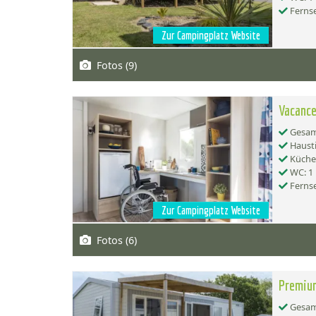
Ferns
Zur Campingplatz Website
Fotos (9)
Vacance
Gesamt
Hausti
Küche:
WC: 1
Ferns
Zur Campingplatz Website
Fotos (6)
Premium
Gesamt