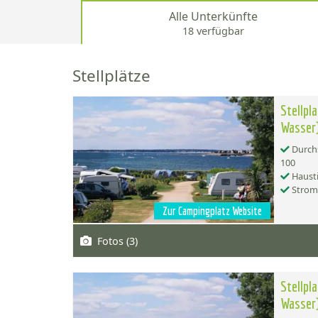
Alle Unterkünfte
18 verfügbar
Stellplätze
Stellpl
Wasser
Durchs
100
Hausti
Strom
Zur Campingplatz Website
Fotos (3)
Stellpl
Wasser