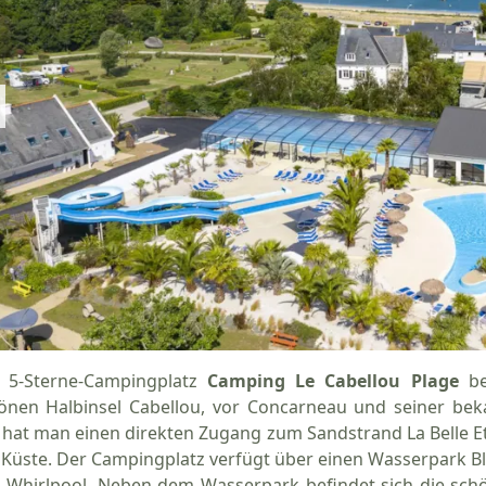
 5-Sterne-Campingplatz
Camping Le Cabellou Plage
be
önen Halbinsel Cabellou, vor Concarneau und seiner be
 hat man einen direkten Zugang zum Sandstrand La Belle Et
 Küste. Der Campingplatz verfügt über einen Wasserpark Bl
 Whirlpool. Neben dem Wasserpark befindet sich die schö