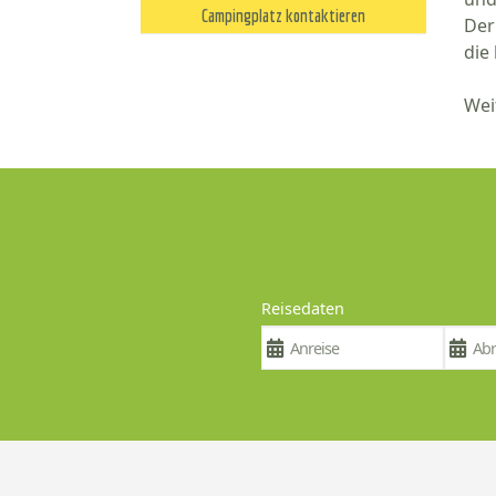
Campingplatz kontaktieren
Der
die
Wei
Reisedaten