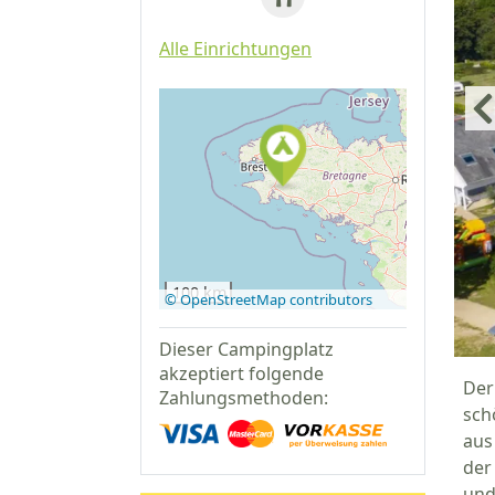
Alle Einrichtungen
Auf Google
Maps
anzeigen
100 km
© OpenStreetMap contributors
Dieser Campingplatz
akzeptiert folgende
Der
Zahlungsmethoden:
sch
aus
der
und