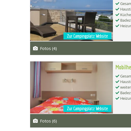
Gesamt
Hausti
Küche:
Badez
Heizu
Zur Campingplatz Website
Fotos (4)
Mobilh
Gesamt
Hausti
weiter
Badez
Heizu
Zur Campingplatz Website
Fotos (6)