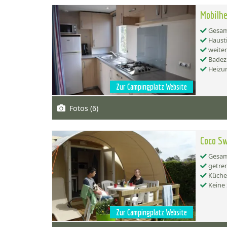
Mobilh
Gesamt
Hausti
weiter
Badez
Heizu
Zur Campingplatz Website
Fotos (6)
Coco Sw
Gesamt
getren
Küche:
Keine 
Zur Campingplatz Website