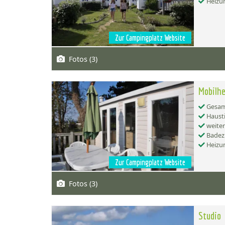
Heizu
Zur Campingplatz Website
Fotos (3)
Mobilh
Gesamt
Hausti
weiter
Badez
Heizu
Zur Campingplatz Website
Fotos (3)
Studio