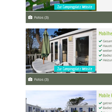
Zur Campingplatz Website
Fotos (3)
Mobilh
Gesamt
Hausti
weiter
Badez
Heizu
Zur Campingplatz Website
Fotos (3)
Mobile
getren
Badez