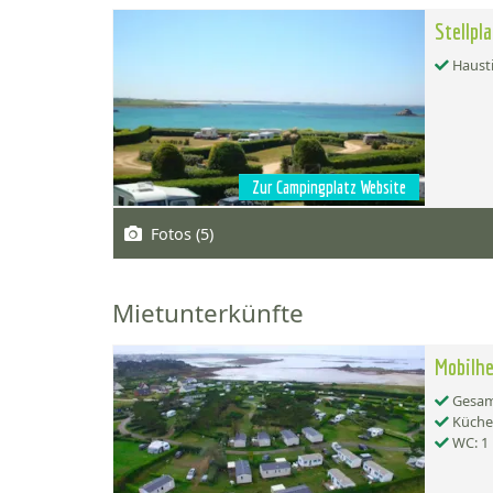
Stellpl
Hausti
Zur Campingplatz Website
Fotos (5)
Mietunterkünfte
Mobilh
Gesamt
Küche:
WC: 1