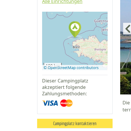
Alle Einrichtungen
Auf Google
Maps
anzeigen
100 km
© OpenStreetMap contributors
Dieser Campingplatz
akzeptiert folgende
Zahlungsmethoden:
Die
ter
Campingplatz kontaktieren