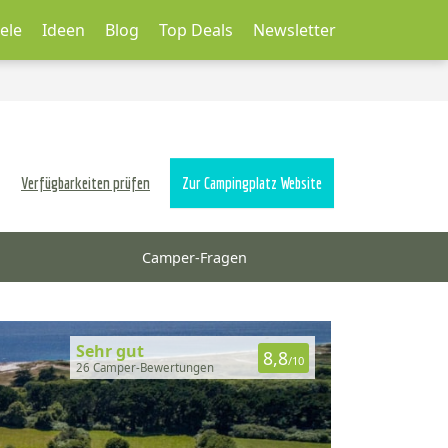
ele
Ideen
Blog
Top Deals
Newsletter
Verfügbarkeiten prüfen
Zur Campingplatz Website
Camper-Fragen
Sehr gut
8,8
/10
26 Camper-Bewertungen