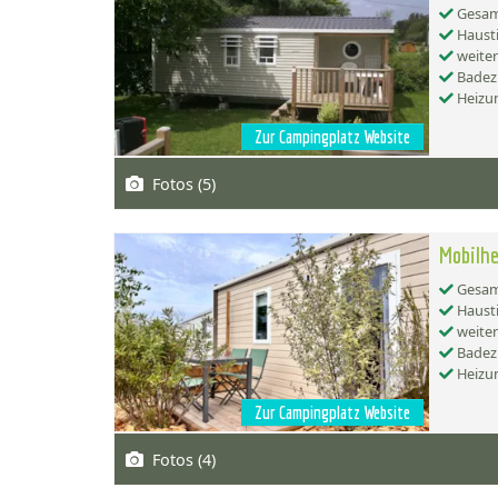
Gesamt
Hausti
weiter
Badez
Heizu
Zur Campingplatz Website
Fotos (5)
Mobilhe
Gesamt
Hausti
weiter
Badez
Heizu
Zur Campingplatz Website
Fotos (4)