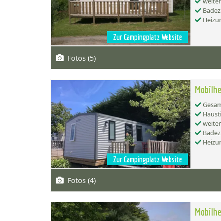
weiter
Badez
Heizu
Zur Campingplatz Website
Fotos (5)
Mobilhe
Gesamt
Hausti
weiter
Badez
Heizu
Zur Campingplatz Website
Fotos (4)
Mobilh