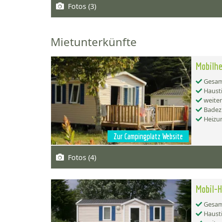
Fotos (3)
Mietunterkünfte
Mobilh
Gesamt
Hausti
weiter
Badez
Heizu
Zur Campingplatz Website
Fotos (4)
Mobil-
Gesamt
Hausti