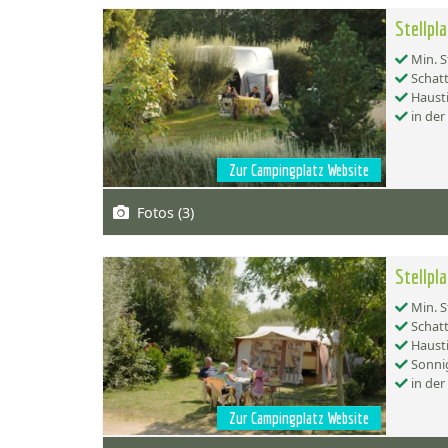
Stellpl
Min. S
Schatt
Hausti
in der
Zur Campingplatz Website
Fotos (3)
Stellpl
Min. S
Schatt
Hausti
Sonnig
in der
Zur Campingplatz Website