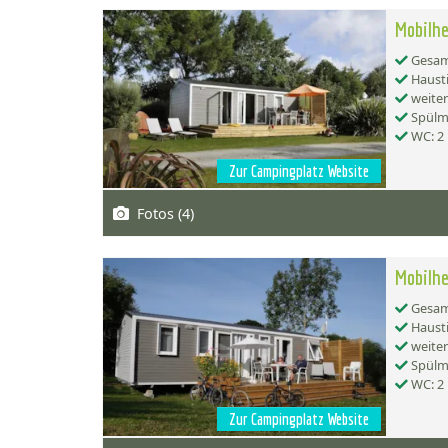
Mobilhe
Gesamt
Hausti
weiter
Spülma
WC: 2
Zur Campingplatz Website
Fotos (4)
Mobilh
Gesamt
Hausti
weiter
Spülma
WC: 2
Zur Campingplatz Website