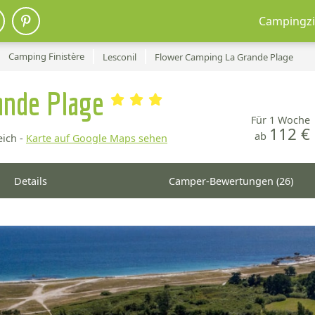
Campingzi
Camping Finistère
Lesconil
Flower Camping La Grande Plage
ande Plage
Für 1 Woche
112 €
ab
ich -
Karte auf Google Maps sehen
Details
Camper-Bewertungen (26)