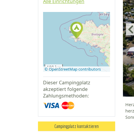
Alle Einrichtungen
Auf Google
Maps
anzeigen
100 km
© OpenStreetMap contributors
Dieser Campingplatz
akzeptiert folgende
Zahlungsmethoden:
Herz
herz
Sonn
Campingplatz kontaktieren