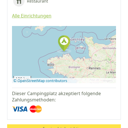
Restaurant
Alle Einrichtungen
Auf Google Maps
anzeigen
100 km
© OpenStreetMap contributors
Dieser Campingplatz akzeptiert folgende
Zahlungsmethoden: