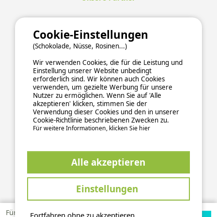
Cookie-Einstellungen
(Schokolade, Nüsse, Rosinen...)
Wir verwenden Cookies, die für die Leistung und
Einstellung unserer Website unbedingt
erforderlich sind. Wir können auch Cookies
verwenden, um gezielte Werbung für unsere
Nutzer zu ermöglichen. Wenn Sie auf 'Alle
akzeptieren' klicken, stimmen Sie der
Verwendung dieser Cookies und den in unserer
Cookie-Richtlinie beschriebenen Zwecken zu.
Für weitere Informationen, klicken Sie hier
ALLGEMEINE NUTZUNGSBEDINGUNGEN
Alle akzeptieren
DATENSCHUTZERKLÄRUNG
COOKIES
IMPRESSUM
Sichere und zuverlässige Zahlungsabwicklung
Einstellungen
Für 1
Fortfahren ohne zu akzeptieren