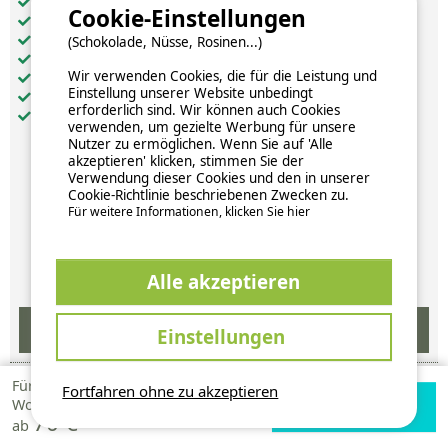
getrennte Schlafzimmer: 2
Cookie-Einstellungen
weitere Schlafgelegenheiten: 1
Küche: 1
(Schokolade, Nüsse, Rosinen...)
Badezimmer: 1
Wir verwenden Cookies, die für die Leistung und
WC: 1
Einstellung unserer Website unbedingt
Fernseher
erforderlich sind. Wir können auch Cookies
Terrasse: 1
verwenden, um gezielte Werbung für unsere
Nutzer zu ermöglichen. Wenn Sie auf 'Alle
akzeptieren' klicken, stimmen Sie der
Verwendung dieser Cookies und den in unserer
Cookie-Richtlinie beschriebenen Zwecken zu.
Für weitere Informationen, klicken Sie hier
Verfügbarkeiten und Preise
Alle akzeptieren
Einstellungen
Für 1
Fortfahren ohne zu akzeptieren
Verfügbarkeiten
Zur Campingplatz
Woche
70 €
prüfen
Website
ab