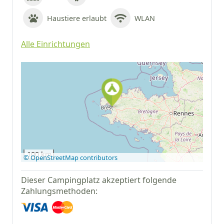
Haustiere erlaubt
WLAN
Alle Einrichtungen
Auf Google Maps
anzeigen
100 km
© OpenStreetMap contributors
Dieser Campingplatz akzeptiert folgende
Zahlungsmethoden: