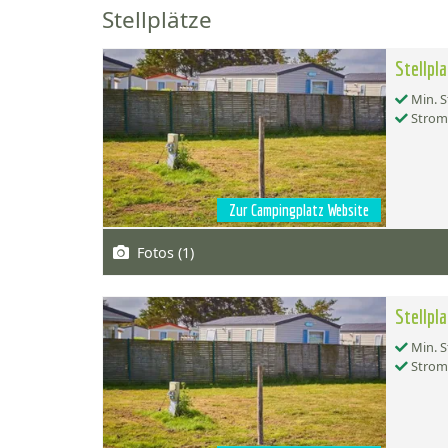
Stellplätze
Stellpl
Min. S
Strom
Zur Campingplatz Website
Fotos (1)
Stellpl
Min. S
Strom