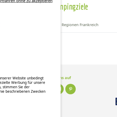
rtfahren ohne zu akzeptieren
Weitere Campingziele
Bezirk Bretagne
Regionen Frankreich
Camping Ille-et-Vilaine
Camping Morbihan
Folge uns auf
 unserer Website unbedingt
ezielte Werbung für unsere
n, stimmen Sie der
inie beschriebenen Zwecken