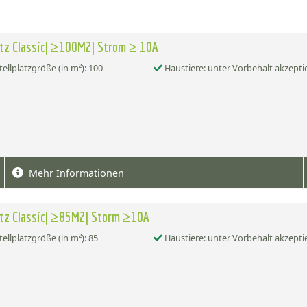
atz Classic| ≥100M2| Strom ≥ 10A
tellplatzgröße (in m²): 100
Haustiere: unter Vorbehalt akzepti
Mehr Informationen
atz Classic| ≥85M2| Storm ≥10A
tellplatzgröße (in m²): 85
Haustiere: unter Vorbehalt akzepti