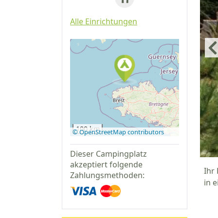
Alle Einrichtungen
Auf Google
Maps
anzeigen
100 km
© OpenStreetMap contributors
Dieser Campingplatz
akzeptiert folgende
Ihr
Zahlungsmethoden:
in 