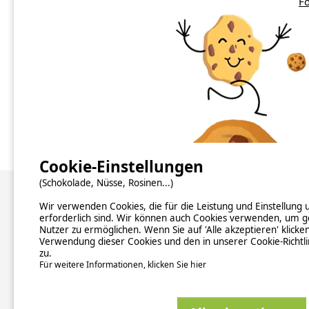
Fo
Camping Côtes d'Armor
Camping Finistère
Cookie-Einstellungen
(Schokolade, Nüsse, Rosinen...)
Über uns
Wir verwenden Cookies, die für die Leistung und Einstellung
erforderlich sind. Wir können auch Cookies verwenden, um g
Nutzer zu ermöglichen. Wenn Sie auf 'Alle akzeptieren' klicke
Hintergrundinformationen
Verwendung dieser Cookies und den in unserer Cookie-Richtl
Newsletter abonnieren
zu.
Verzeichnis der Campingplätze nach Ländern
Für weitere Informationen, klicken Sie hier
Kontakt