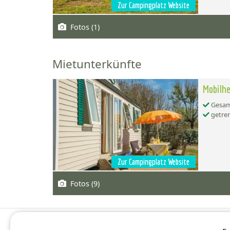
Zur Campingplatz Website
Fotos (1)
Mietunterkünfte
Mobilhe
Gesamt
getren
Zur Campingplatz Website
Fotos (9)