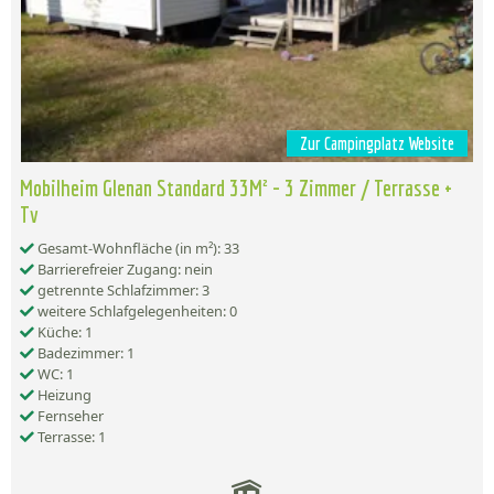
Zur Campingplatz Website
Mobilheim Glenan Standard 33M² - 3 Zimmer / Terrasse +
Tv
Gesamt-Wohnfläche (in m²): 33
Barrierefreier Zugang: nein
getrennte Schlafzimmer: 3
weitere Schlafgelegenheiten: 0
Küche: 1
Badezimmer: 1
WC: 1
Heizung
Fernseher
Terrasse: 1