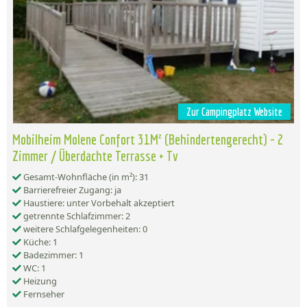
Zur Campingplatz Website
Mobilheim Molene Confort 31M² (Behindertengerecht) - 2
Zimmer / Überdachte Terrasse + Tv
Gesamt-Wohnfläche (in m²): 31
Barrierefreier Zugang: ja
Haustiere: unter Vorbehalt akzeptiert
getrennte Schlafzimmer: 2
weitere Schlafgelegenheiten: 0
Küche: 1
Badezimmer: 1
WC: 1
Heizung
Fernseher