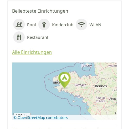
Beliebteste Einrichtungen
Pool
Kinderclub
WLAN
Restaurant
Alle Einrichtungen
Auf Google Maps
anzeigen
100 km
© OpenStreetMap contributors