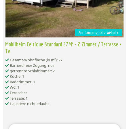
Zur Campingplatz Website
Mobilheim Celtique Standard 27M² - 2 Zimmer / Terrasse +
Tv
Gesamt-Wohnfläche (in m²): 27
Barrierefreier Zugang: nein
getrennte Schlafzimmer: 2
Küche: 1
Badezimmer: 1
WC: 1
Fernseher
Terrasse: 1
Haustiere nicht erlaubt